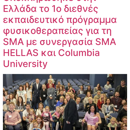
Ελλάδα το 1ο διεθνές
εκπαιδευτικό πρόγραμμα
φυσικοθεραπείας για τη
SMA με συνεργασία SMA
HELLAS και Columbia
University